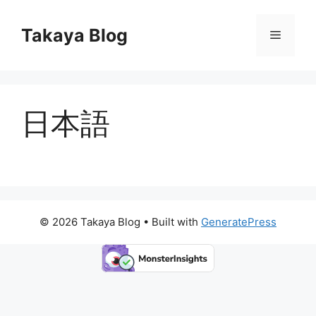
コ
ン
Takaya Blog
メ
テ
ン
ニ
ツ
へ
日本語
ス
ュ
キ
ッ
ー
プ
© 2026 Takaya Blog
• Built with
GeneratePress