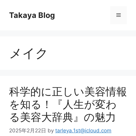
コ
ン
Takaya Blog
メ
テ
ン
ニ
ツ
へ
メイク
ス
ュ
キ
ッ
ー
プ
科学的に正しい美容情報
を知る！『人生が変わ
る美容大辞典』の魅力
2025年2月22日
by
tarleya.1st@icloud.com