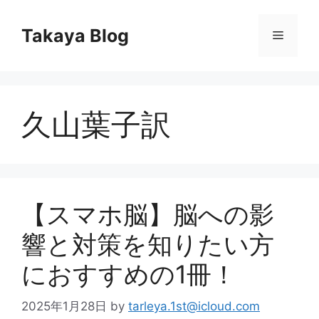
コ
ン
Takaya Blog
メ
テ
ン
ニ
ツ
へ
久山葉子訳
ス
ュ
キ
ッ
ー
プ
【スマホ脳】脳への影
響と対策を知りたい方
におすすめの1冊！
2025年1月28日
by
tarleya.1st@icloud.com