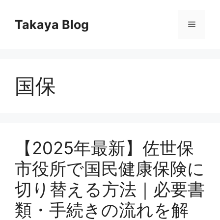
コ
ン
Takaya Blog
メ
テ
ン
ニ
ツ
へ
国保
ス
ュ
キ
ッ
ー
プ
【2025年最新】佐世保
市役所で国民健康保険に
切り替える方法｜必要書
類・手続きの流れを解