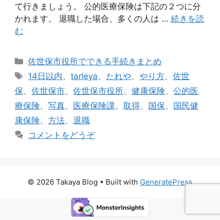
て行きましょう。 公的医療保険は下記の２つに分
かれます。 退職した場合、多くの人は …
続きを読
む
カ
佐世保市役所でできる手続きまとめ
テ
タ
14日以内
、
tarleya
、
たれや
、
やり方
、
佐世
ゴ
グ
保
、
佐世保市
、
佐世保市役所
、
健康保険
、
公的医
リ
療保険
、
写真
、
医療保険課
、
取得
、
国保
、
国民健
ー
康保険
、
方法
、
退職
コメントをどうぞ
© 2026 Takaya Blog
• Built with
GeneratePress