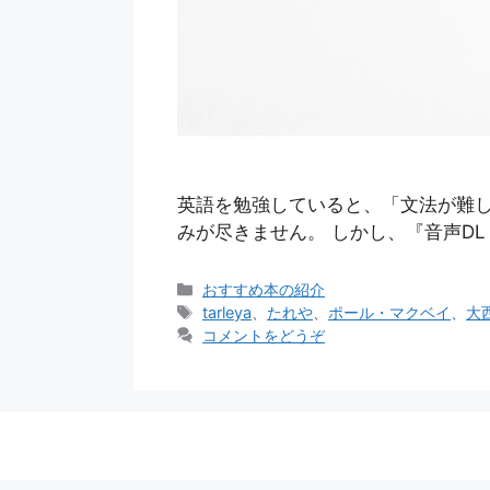
英語を勉強していると、「文法が難
みが尽きません。 しかし、『音声DL 
カ
おすすめ本の紹介
テ
タ
tarleya
、
たれや
、
ポール・マクベイ
、
大
ゴ
グ
コメントをどうぞ
リ
ー