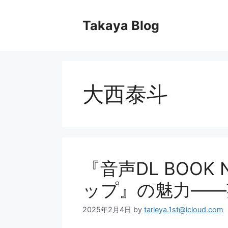
コ
ン
Takaya Blog
テ
ン
ツ
へ
ス
大西泰斗
キ
ッ
プ
『音声DL BOO
ップ』の魅力――
2025年2月4日
by
tarleya.1st@icloud.com