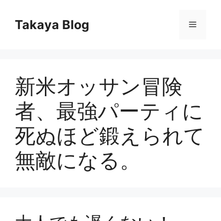
コ
ン
Takaya Blog
メ
テ
ン
ニ
ツ
へ
新米オッサン冒険
ス
ュ
キ
者、最強パーティに
ッ
ー
プ
死ぬほど鍛えられて
無敵になる。