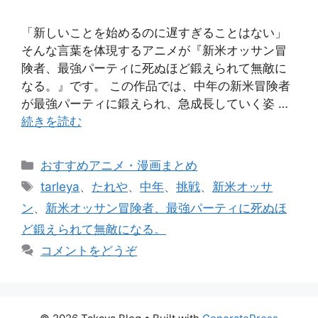
「新しいことを始めるのに遅すぎることはない」
そんな言葉を体現するアニメが『新米オッサン冒
険者、最強パーティに死ぬほど鍛えられて無敵に
なる。』です。 この作品では、中年の新米冒険者
が最強パーティに鍛えられ、急成長していく姿 …
続きを読む
カ
おすすめアニメ・漫画まとめ
テ
タ
tarleya
、
たれや
、
中年
、
挑戦
、
新米オッサ
ゴ
グ
ン
、
新米オッサン冒険者、最強パーティに死ぬほ
リ
ど鍛えられて無敵になる。
ー
コメントをどうぞ