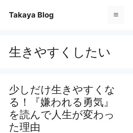
コ
ン
Takaya Blog
メ
テ
ン
ニ
ツ
へ
生きやすくしたい
ス
ュ
キ
ッ
ー
プ
少しだけ生きやすくな
る！『嫌われる勇気』
を読んで人生が変わっ
た理由