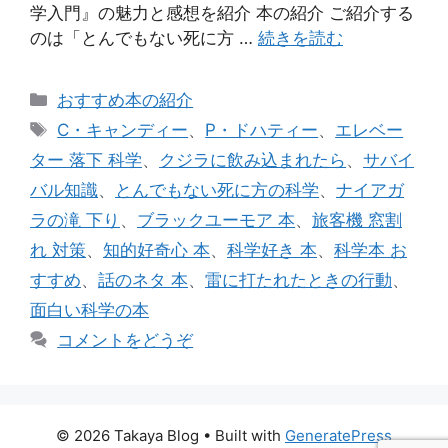
学入門』の魅力と感想を紹介 本の紹介 ご紹介する
のは「とんでもない死に方 …
続きを読む
カ
おすすめ本の紹介
テ
タ
C・キャンディー
、
P・ドハティー
、
エレベー
ゴ
グ
ター 落下 科学
、
クジラに飲み込まれたら
、
サバイ
リ
バル知識
、
とんでもない死に方の科学
、
ナイアガ
ー
ラの滝 下り
、
ブラックユーモア 本
、
旅客機 窓割
れ 対策
、
知的好奇心 本
、
科学好き 本
、
科学本 お
すすめ
、
話のネタ 本
、
雷に打たれたときの行動
、
面白い科学の本
コメントをどうぞ
© 2026 Takaya Blog
• Built with
GeneratePress