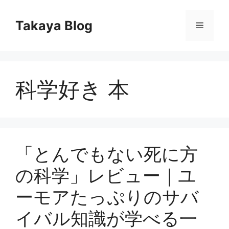
コ
ン
Takaya Blog
メ
テ
ン
ニ
ツ
へ
科学好き 本
ス
ュ
キ
ッ
ー
プ
「とんでもない死に方
の科学」レビュー｜ユ
ーモアたっぷりのサバ
イバル知識が学べる一