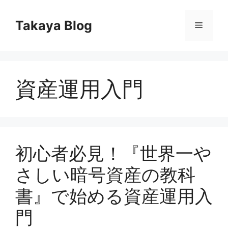
コ
ン
Takaya Blog
メ
テ
ン
ニ
ツ
へ
資産運用入門
ス
ュ
キ
ッ
ー
プ
初心者必見！『世界一や
さしい暗号資産の教科
書』で始める資産運用入
門