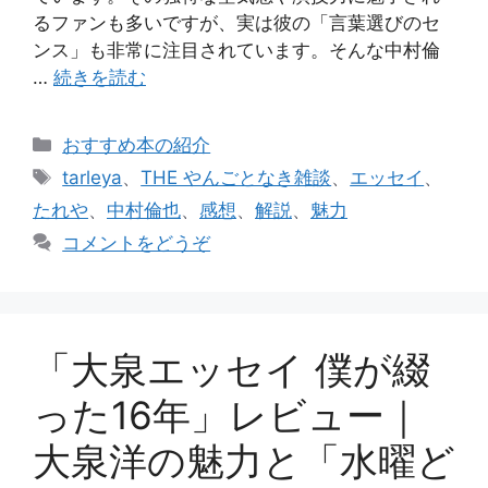
るファンも多いですが、実は彼の「言葉選びのセ
ンス」も非常に注目されています。そんな中村倫
…
続きを読む
カ
おすすめ本の紹介
テ
タ
tarleya
、
THE やんごとなき雑談
、
エッセイ
、
ゴ
グ
たれや
、
中村倫也
、
感想
、
解説
、
魅力
リ
コメントをどうぞ
ー
「大泉エッセイ 僕が綴
った16年」レビュー｜
大泉洋の魅力と「水曜ど