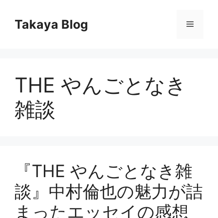
コ
ン
Takaya Blog
メ
テ
ン
ニ
ツ
へ
THE やんごとなき
ス
ュ
キ
雑談
ッ
ー
プ
『THE やんごとなき雑
談』中村倫也の魅力が詰
まったエッセイの感想