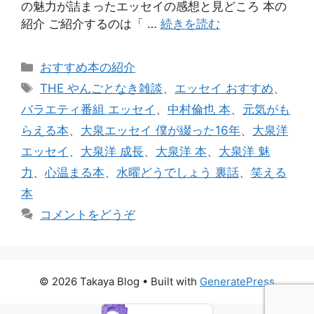
の魅力が詰まったエッセイの感想と見どころ 本の
紹介 ご紹介するのは「 …
続きを読む
カ
おすすめ本の紹介
テ
タ
THE やんごとなき雑談
、
エッセイ おすすめ
、
ゴ
グ
バラエティ番組 エッセイ
、
中村倫也 本
、
元気がも
リ
らえる本
、
大泉エッセイ 僕が綴った16年
、
大泉洋
ー
エッセイ
、
大泉洋 成長
、
大泉洋 本
、
大泉洋 魅
力
、
心温まる本
、
水曜どうでしょう 裏話
、
笑える
本
コメントをどうぞ
© 2026 Takaya Blog
• Built with
GeneratePress