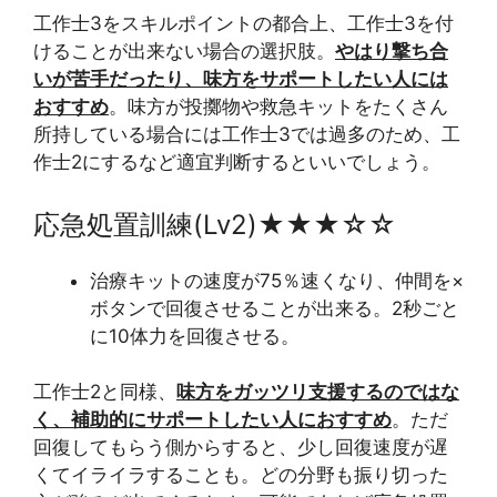
工作士3をスキルポイントの都合上、工作士3を付
けることが出来ない場合の選択肢。
やはり撃ち合
いが苦手だったり、味方をサポートしたい人には
おすすめ
。味方が投擲物や救急キットをたくさん
所持している場合には工作士3では過多のため、工
作士2にするなど適宜判断するといいでしょう。
応急処置訓練(Lv2)★★★☆☆
治療キットの速度が75％速くなり、仲間を×
ボタンで回復させることが出来る。2秒ごと
に10体力を回復させる。
工作士2と同様、
味方をガッツリ支援するのではな
く、補助的にサポートしたい人におすすめ
。ただ
回復してもらう側からすると、少し回復速度が遅
くてイライラすることも。どの分野も振り切った