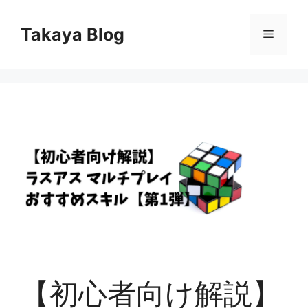
コ
ン
Takaya Blog
メ
テ
ン
ニ
ツ
へ
ス
ュ
キ
ッ
ー
プ
【初心者向け解説】