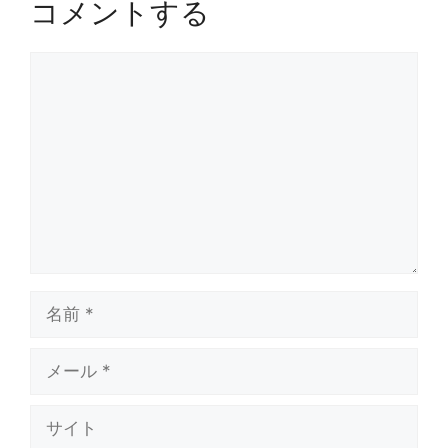
コメントする
コ
メ
ン
ト
名
前
メ
ー
ル
サ
イ