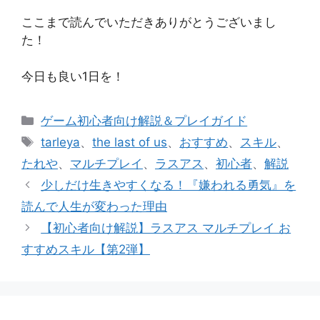
ここまで読んでいただきありがとうございまし
た！
今日も良い1日を！
カ
ゲーム初心者向け解説＆プレイガイド
テ
タ
tarleya
、
the last of us
、
おすすめ
、
スキル
、
ゴ
グ
たれや
、
マルチプレイ
、
ラスアス
、
初心者
、
解説
リ
少しだけ生きやすくなる！『嫌われる勇気』を
ー
読んで人生が変わった理由
【初心者向け解説】ラスアス マルチプレイ お
すすめスキル【第2弾】