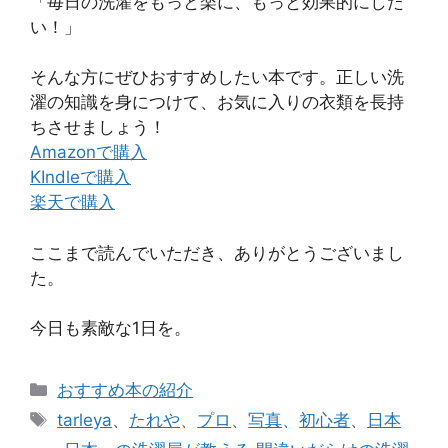
「毎日の洗濯をもっと楽に、もっと効果的にした
い！」
そんな方にぜひおすすめしたい本です。正しい洗
濯の知識を身につけて、お気に入りの衣類を長持
ちさせましょう！
Amazonで購入
KIndleで購入
楽天で購入
ここまで読んでいただき、ありがとうございまし
た。
今日も素敵な1日を。
カ
おすすめ本の紹介
テ
タ
tarleya
、
たれや
、
プロ
、
写真
、
初心者
、
日本
ゴ
グ