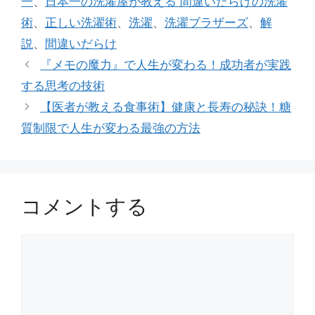
一
、
日本一の洗濯屋が教える 間違いだらけの洗濯
リ
術
、
正しい洗濯術
、
洗濯
、
洗濯ブラザーズ
、
解
ー
説
、
間違いだらけ
『メモの魔力』で人生が変わる！成功者が実践
する思考の技術
【医者が教える食事術】健康と長寿の秘訣！糖
質制限で人生が変わる最強の方法
コメントする
コ
メ
ン
ト