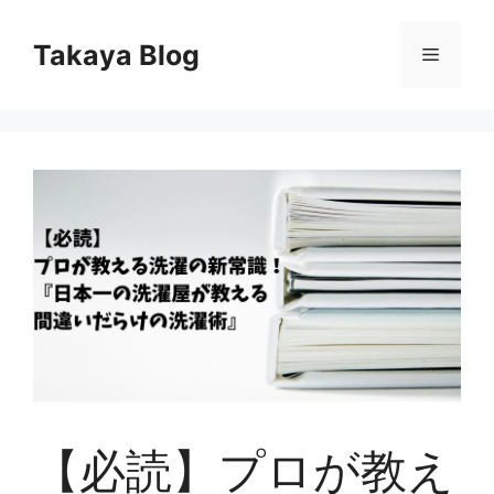
コ
ン
Takaya Blog
メ
テ
ン
ニ
ツ
へ
ス
ュ
キ
ッ
ー
プ
【必読】プロが教え