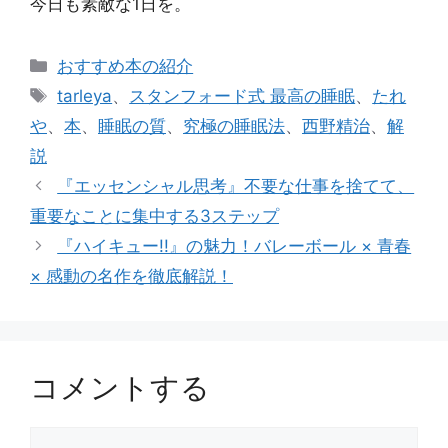
今日も素敵な1日を。
カ
おすすめ本の紹介
テ
タ
tarleya
、
スタンフォード式 最高の睡眠
、
たれ
ゴ
グ
や
、
本
、
睡眠の質
、
究極の睡眠法
、
西野精治
、
解
リ
説
ー
『エッセンシャル思考』不要な仕事を捨てて、
重要なことに集中する3ステップ
『ハイキュー!!』の魅力！バレーボール × 青春
× 感動の名作を徹底解説！
コメントする
コ