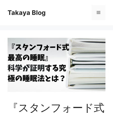
コ
ン
Takaya Blog
メ
テ
ン
ニ
ツ
へ
ス
ュ
キ
ッ
ー
プ
『スタンフォード式