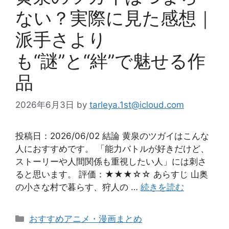
ない？実際に見た感想｜
派手さより
も“謎”と“絆”で魅せる作
品
2026年6月3日
by
tarleya.1st@icloud.com
投稿日：2026/06/02 結論 黄泉のツガイはこんな
人におすすめです。 「能力バトルが好きだけど、
ストーリーや人間関係も重視したい人」には刺さ
ると思います。 評価：★★★☆☆ あらすじ 山奥
の小さな村で暮らす、狩人の …
続きを読む
カ
おすすめアニメ・漫画まとめ