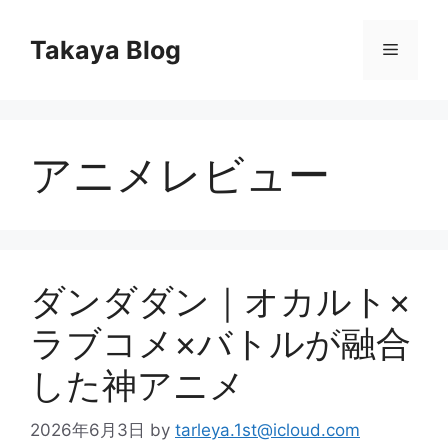
コ
ン
Takaya Blog
メ
テ
ン
ニ
ツ
へ
アニメレビュー
ス
ュ
キ
ッ
ー
プ
ダンダダン｜オカルト×
ラブコメ×バトルが融合
した神アニメ
2026年6月3日
by
tarleya.1st@icloud.com